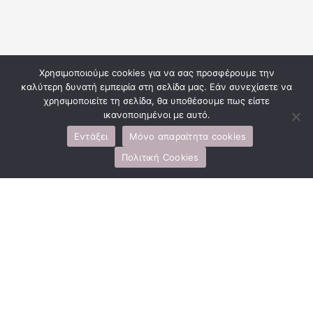
Χρησιμοποιούμε cookies για να σας προσφέρουμε την
καλύτερη δυνατή εμπειρία στη σελίδα μας. Εάν συνεχίσετε να
χρησιμοποιείτε τη σελίδα, θα υποθέσουμε πως είστε
ικανοποιημένοι με αυτό.
Εντάξει
Μόνο απαραίτητα cookies
Πολιτική Cookies
Αρχιπέλαγος Κίμωλος
www.kimolosappartments.gr
archipelagoskimolos@yahoo.com

6972325217
@archipelagoskimolos