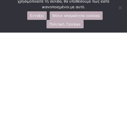
χρησιμοποιείτε τη σελίδα, θα υποθέσουμε πως είστε
ικανοποιημένοι με αυτό.
Εντάξει
Μόνο απαραίτητα cookies
Πολιτική Cookies
Monachofolitses
www.monachofolitses.gr
monachofolitses@yahoo.com

2287051760
6984614284
@monachofolitses
Χωριό, Κίμωλος
Οι Monachofolitses, οι οποίες οφείλουν το όνομα τους
στο μεγάλο πληθυσμό της monachus-
monachus,βρίσκονται στην είσοδο του χωριού.