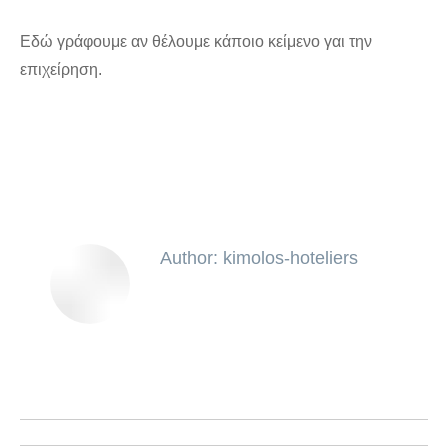
Εδώ γράφουμε αν θέλουμε κάποιο κείμενο γαι την
επιχείρηση.
Category:
Εύρεση Εργασίας
By
kimolos-hoteliers
5 Ιουλίου 2022
Author:
kimolos-hoteliers
http://localhost:8012/kimolos-hoteliers
Post